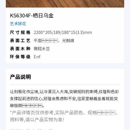
KS6304F-栖日乌金
艺术拼花
尺寸规格
2200*205/189/180*15(3.3)mm
表面工艺
平面、光触媒
表面木种
赛鞋木豆
环保等级
Enf
产品说明
让刻板化作尘埃,让冷漠沉入大海,突破规则的束缚,纹理和色彩
支撑起前进的信心,别理会焦虑和不安,往家里躺着坐着就能突
破极限。
*产品详情页仅供参考,实际产品颜色、规格、
用料等,请以产品实物为准!