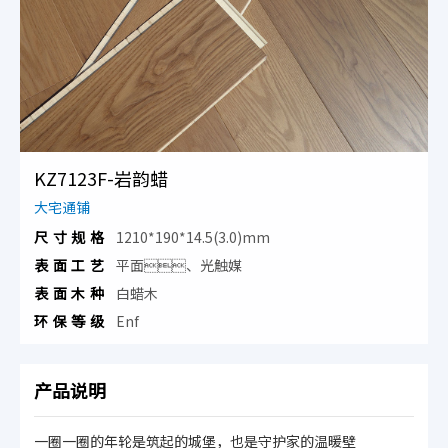
KZ7123F-岩韵蜡
大宅通铺
尺寸规格
1210*190*14.5(3.0)mm
表面工艺
平面、光触媒
表面木种
白蜡木
环保等级
Enf
产品说明
一圈一圈的年轮是筑起的城堡，也是守护家的温暖壁