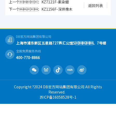
上一个：KZ7121F-素染蜡
返回列表
下一个：KZ1156F-深烘橡木
DB官方网站集团有限公司
上海市浦东新区五星路727弄汇公馆5、7号楼
全国免费服务热线
400-770-8866
Copyright ?2024 DB官方网站集团有限公司 All Rights
Reserved.
苏ICP备16058528号-1