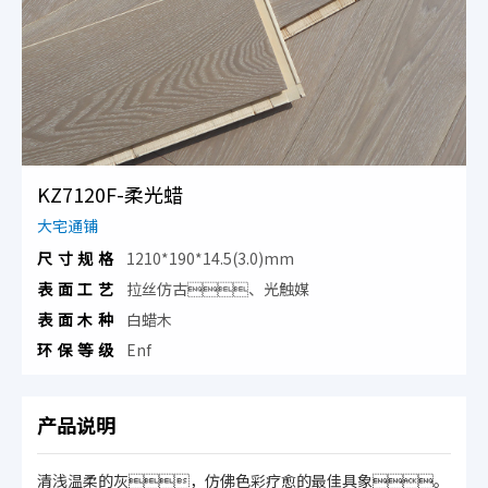
KZ7120F-柔光蜡
大宅通铺
尺寸规格
1210*190*14.5(3.0)mm
表面工艺
拉丝仿古、光触媒
表面木种
白蜡木
环保等级
Enf
产品说明
清浅温柔的灰，仿佛色彩疗愈的最佳具象。